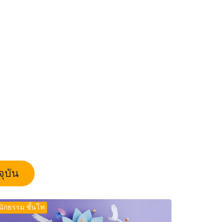
ุบัน
นักธรรม ชั้นโท