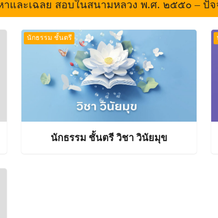
หาและเฉลย สอบในสนามหลวง พ.ศ. ๒๕๕๐ – ปัจจ
นักธรรม ชั้นตรี
นักธรรม ชั้นตรี วิชา วินัยมุข