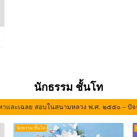
นักธรรม ชั้นโท
หาและเฉลย สอบในสนามหลวง พ.ศ. ๒๕๕๐ – ปัจจ
นักธรรม ชั้นโท