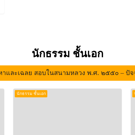
นักธรรม ชั้นเอก
หาและเฉลย สอบในสนามหลวง พ.ศ. ๒๕๕๐ – ปัจจ
นักธรรม ชั้นเอก