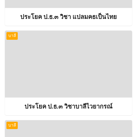
ประโยค ป.ธ.๓ วิชา แปลมคธเป็นไทย
บาลี
ประโยค ป.ธ.๓ วิชาบาลีไวยากรณ์
บาลี