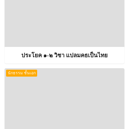
ประโยค ๑-๒ วิชา แปลมคธเป็นไทย
นักธรรม ชั้นเอก