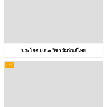
ประโยค ป.ธ.๓ วิชา สัมพันธ์ไทย
บาลี