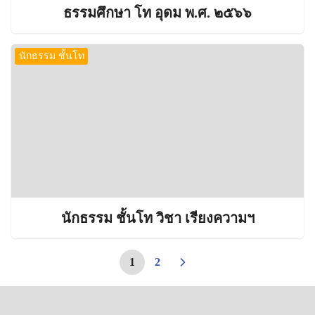
ธรรมศึกษา โท อุดม พ.ศ. ๒๕๖๖
นักธรรม ชั้นโท
นักธรรม ชั้นโท วิชา เรียงความฯ
1
2