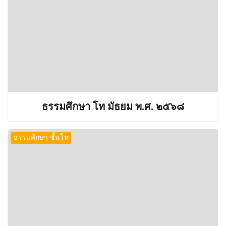
ธรรมศึกษา โท มัธยม พ.ศ. ๒๕๖๘
ธรรมศึกษา ชั้นโท