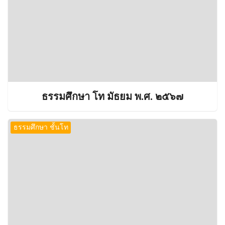
ธรรมศึกษา โท มัธยม พ.ศ. ๒๕๖๗
ธรรมศึกษา ชั้นโท