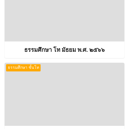
ธรรมศึกษา โท มัธยม พ.ศ. ๒๕๖๖
ธรรมศึกษา ชั้นโท